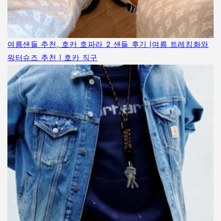
여름샌들 추천, 호카 호파라 2 샌들 후기 |여름 트레킹화와
워터슈즈 추천 | 호카 직구