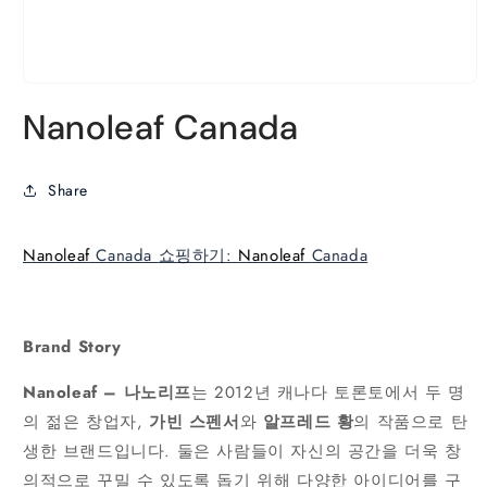
모
달
Nanoleaf Canada
에
서
미
Share
디
어
1
열
Nanoleaf
Canada
쇼핑하기
:
Nanoleaf
Canada
기
Brand Story
Nanoleaf – 나노리프
는 2012년 캐나다 토론토에서 두 명
의 젊은 창업자,
가빈 스펜서
와
알프레드 황
의 작품으로 탄
생한 브랜드입니다. 둘은 사람들이 자신의 공간을 더욱 창
의적으로 꾸밀 수 있도록 돕기 위해 다양한 아이디어를 구